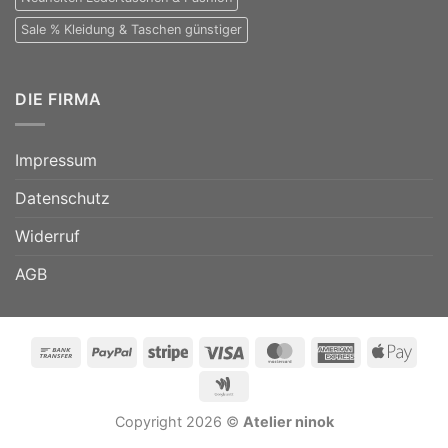
Sale % Kleidung & Taschen günstiger
DIE FIRMA
Impressum
Datenschutz
Widerruf
AGB
Bank
PayPal
Stripe
Visa
MasterCard
American
Appl
Transfer
Express
Pay
Google
Wallet
Copyright 2026 ©
Atelier ninok