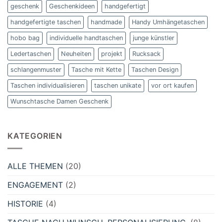
geschenk
Geschenkideen
handgefertigt
handgefertigte taschen
handmade
Handy Umhängetaschen
hobo bag
individuelle handtaschen
junge künstler
Ledertaschen
Neuheiten
projekt
Rucksack
schlangenmuster
Tasche mit Kette
Taschen Design
Taschen individualisieren
taschen unikate
vor ort kaufen
Wunschtasche Damen Geschenk
KATEGORIEN
ALLE THEMEN
(20)
ENGAGEMENT
(2)
HISTORIE
(4)