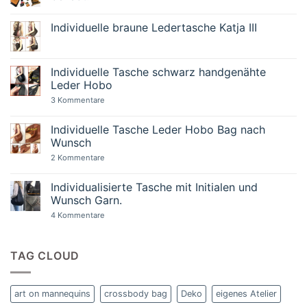
Keine
Kommentare
Individuelle braune Ledertasche Katja III
zu
Kleine
Keine
Geschenke
Kommentare
aus
zu
Leder.
Individuelle
Individuelle Tasche schwarz handgenähte
Nützlich
braune
und
Leder Hobo
Ledertasche
beliebt.
Katja
zu
3 Kommentare
III
Individuelle
Tasche
schwarz
Individuelle Tasche Leder Hobo Bag nach
handgenähte
Wunsch
Leder
Hobo
zu
2 Kommentare
Individuelle
Tasche
Leder
Individualisierte Tasche mit Initialen und
Hobo
Wunsch Garn.
Bag
nach
zu
4 Kommentare
Wunsch
Individualisierte
Tasche
mit
Initialen
TAG CLOUD
und
Wunsch
Garn.
art on mannequins
crossbody bag
Deko
eigenes Atelier