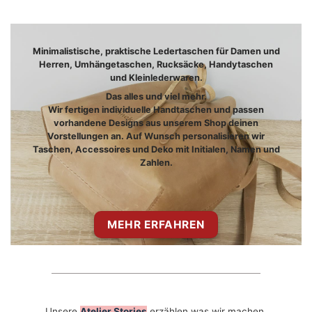
Minimalistische, praktische Ledertaschen für Damen und
Herren, Umhängetaschen, Rucksäcke, Handytaschen
und Kleinlederwaren.
Das alles und viel mehr.
Wir fertigen individuelle Handtaschen und passen
vorhandene Designs aus unserem Shop deinen
Vorstellungen an.
Auf Wunsch personalisieren wir
Taschen, Accessoires und Deko mit Initialen, Namen und
Zahlen.
MEHR ERFAHREN
Unsere
Atelier Stories
erzählen was wir machen,