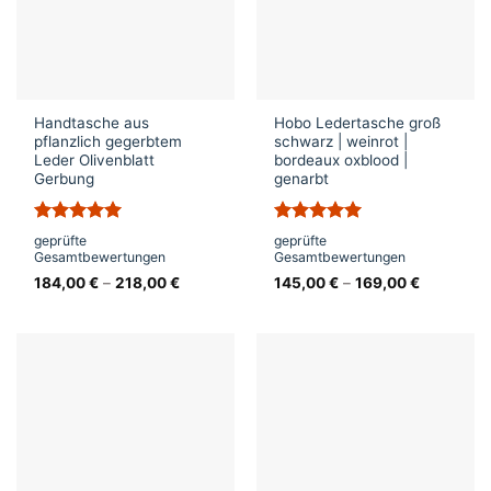
Handtasche aus
Hobo Ledertasche groß
pflanzlich gegerbtem
schwarz | weinrot |
Leder Olivenblatt
bordeaux oxblood |
Gerbung
genarbt
Bewertet
Bewertet
geprüfte
geprüfte
mit
5
von
mit
5
von
Gesamtbewertungen
Gesamtbewertungen
5
5
184,00
€
–
218,00
€
145,00
€
–
169,00
€