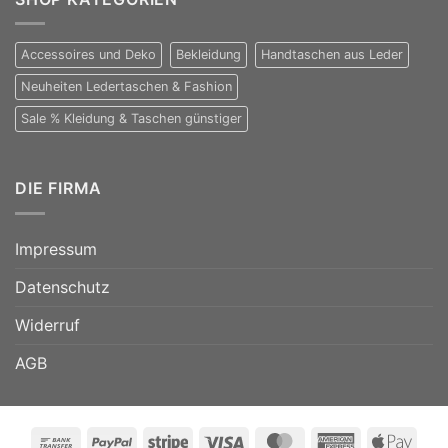
Accessoires und Deko
Bekleidung
Handtaschen aus Leder
Neuheiten Ledertaschen & Fashion
Sale % Kleidung & Taschen günstiger
DIE FIRMA
Impressum
Datenschutz
Widerruf
AGB
Bank
PayPal
Stripe
Visa
MasterCard
American
Appl