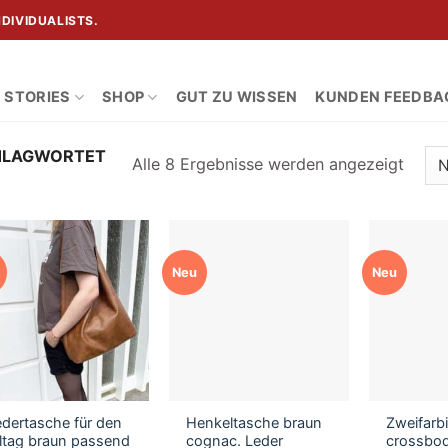
DIVIDUALISTS.
R STORIES
SHOP
GUT ZU WISSEN
KUNDEN FEEDBA
HLAGWORTET
Nach
Alle 8 Ergebnisse werden angezeigt
Aktual
sortie
Neu
Neu
edertasche für den
Henkeltasche braun
Zweifarb
lltag braun passend
cognac. Leder
crossbo