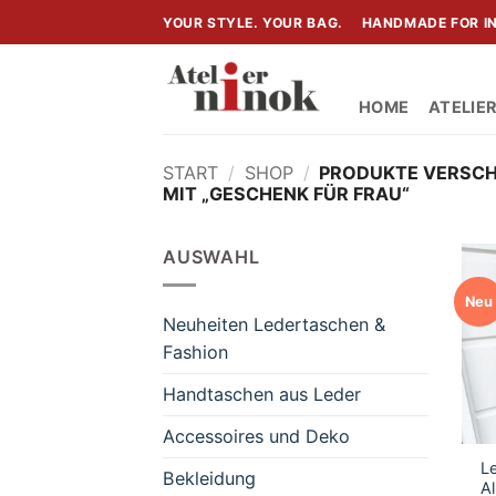
Zum
YOUR STYLE. YOUR BAG.
HANDMADE FOR IN
Inhalt
springen
HOME
ATELIE
START
/
SHOP
/
PRODUKTE VERSC
MIT „GESCHENK FÜR FRAU“
AUSWAHL
Neu
Neuheiten Ledertaschen &
Fashion
Handtaschen aus Leder
Accessoires und Deko
L
Bekleidung
A