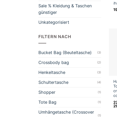
zu
Sale % Kleidung & Taschen
1
günstiger
Unkategorisiert
FILTERN NACH
Bucket Bag (Beuteltasche)
(3)
Crossbody bag
(2)
Henkeltasche
(3)
H
Schultertasche
(4)
T
c
Shopper
(1)
c
Tote Bag
2
(1)
2
Umhängetasche (Crossover
(1)