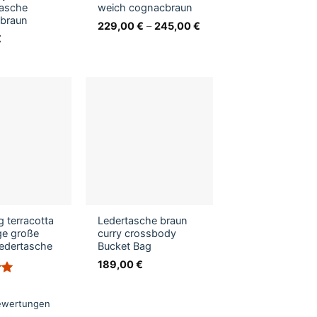
tasche
weich cognacbraun
 braun
229,00
€
–
245,00
€
€
 terracotta
Ledertasche braun
ge große
curry crossbody
edertasche
Bucket Bag
189,00
€
n
ewertungen