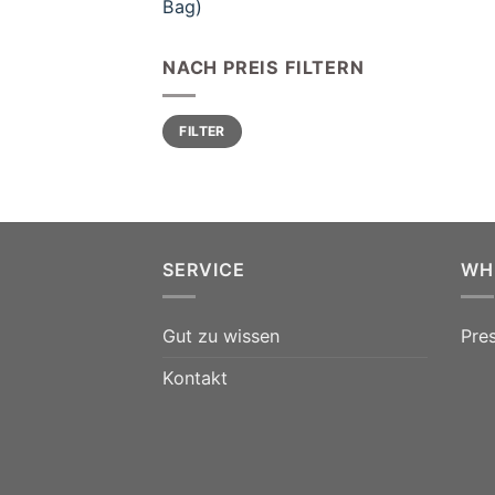
Bag)
NACH PREIS FILTERN
Min.
Max.
FILTER
Preis
Preis
SERVICE
WH
Gut zu wissen
Pre
Kontakt