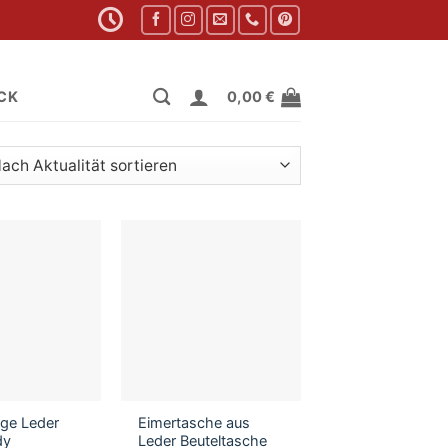
CK
0,00
€
ität
rt
ige Leder
Eimertasche aus
dy
Leder Beuteltasche