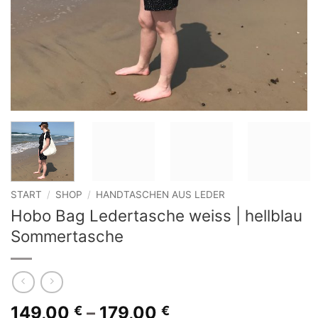
START
/
SHOP
/
HANDTASCHEN AUS LEDER
Hobo Bag Ledertasche weiss | hellblau
Sommertasche
149,00
–
179,00
€
€