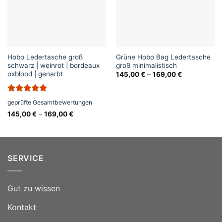
Hobo Ledertasche groß
Grüne Hobo Bag Ledertasche
schwarz | weinrot | bordeaux
groß minimalistisch
oxblood | genarbt
145,00
€
–
169,00
€
Bewertet
geprüfte Gesamtbewertungen
mit
5
von
145,00
€
–
169,00
€
5
SERVICE
Gut zu wissen
Kontakt